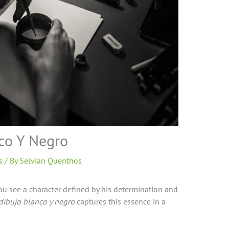
nco Y Negro
s
/ By
Selvian Quenthos
u see a character defined by his determination and
 dibujo blanco y negro
captures this essence in a