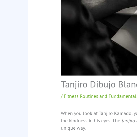
Tanjiro Dibujo Bla
/
Fitness Routines and Fundamental
When you look at Tanjiro Kamado, yo
the kindness in his eyes. The
tanjiro
unique way.