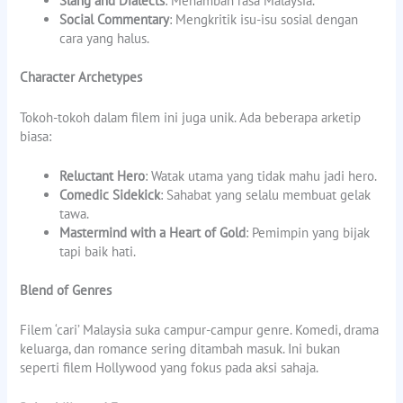
Slang and Dialects
: Menambah rasa Malaysia.
Social Commentary
: Mengkritik isu-isu sosial dengan
cara yang halus.
Character Archetypes
Tokoh-tokoh dalam filem ini juga unik. Ada beberapa arketip
biasa:
Reluctant Hero
: Watak utama yang tidak mahu jadi hero.
Comedic Sidekick
: Sahabat yang selalu membuat gelak
tawa.
Mastermind with a Heart of Gold
: Pemimpin yang bijak
tapi baik hati.
Blend of Genres
Filem ‘cari’ Malaysia suka campur-campur genre. Komedi, drama
keluarga, dan romance sering ditambah masuk. Ini bukan
seperti filem Hollywood yang fokus pada aksi sahaja.