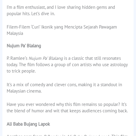
I’m a film enthusiast, and I love sharing hidden gems and
popular hits. Let’s dive in.
Filem-Filem ‘Curi’ Ikonik yang Mencipta Sejarah Pawagam
Malaysia
Nujum Pa’ Blalang
P. Ramlee‘s
Nujum Pa’ Blalang
is a classic that still resonates
today. The film follows a group of con artists who use astrology
to trick people.
It’s a mix of comedy and clever cons, making it a standout in
Malaysian cinema.
Have you ever wondered why this film remains so popular? It’s
the blend of humor and wit that keeps audiences coming back.
Ali Baba Bujang Lapok